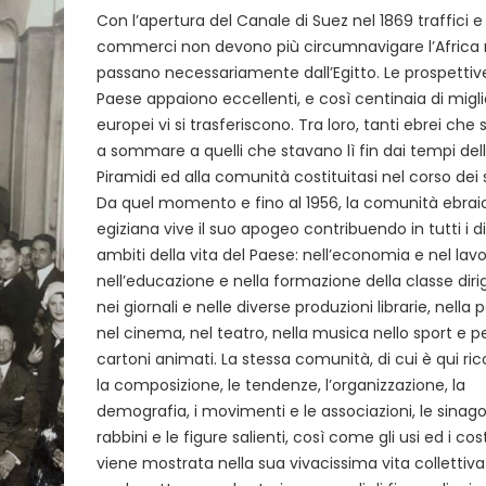
Con l’apertura del Canale di Suez nel 1869 traffici e
commerci non devono più circumnavigare l’Africa
passano necessariamente dall’Egitto. Le prospettiv
Paese appaiono eccellenti, e così centinaia di migli
europei vi si trasferiscono. Tra loro, tanti ebrei che 
a sommare a quelli che stavano lì fin dai tempi del
Piramidi ed alla comunità costituitasi nel corso dei 
Da quel momento e fino al 1956, la comunità ebrai
egiziana vive il suo apogeo contribuendo in tutti i di
ambiti della vita del Paese: nell’economia e nel lavo
nell’educazione e nella formazione della classe diri
nei giornali e nelle diverse produzioni librarie, nella p
nel cinema, nel teatro, nella musica nello sport e p
cartoni animati. La stessa comunità, di cui è qui ric
la composizione, le tendenze, l’organizzazione, la
demografia, i movimenti e le associazioni, le sinago
rabbini e le figure salienti, così come gli usi ed i co
viene mostrata nella sua vivacissima vita collettiv