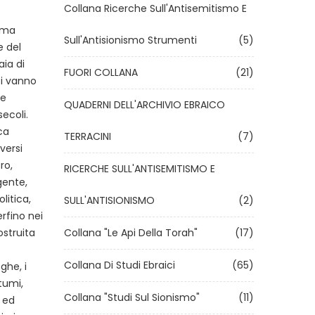
Collana Ricerche Sull'Antisemitismo E
 ma
Sull'Antisionismo Strumenti
(5)
e del
aia di
FUORI COLLANA
(21)
si vanno
le
QUADERNI DELL'ARCHIVIO EBRAICO
secoli.
ca
TERRACINI
(7)
versi
ro,
RICERCHE SULL'ANTISEMITISMO E
gente,
olitica,
SULL'ANTISIONISMO
(2)
erfino nei
ostruita
Collana "Le Api Della Torah"
(17)
Collana Di Studi Ebraici
(65)
ghe, i
stumi,
Collana "Studi Sul Sionismo"
(11)
a ed