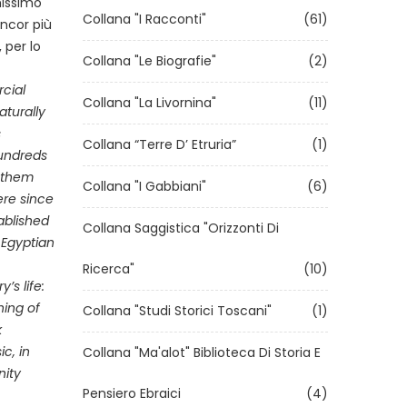
missimo
Collana "I Racconti"
(61)
ancor più
 per lo
Collana "Le Biografie"
(2)
cial
Collana "La Livornina"
(11)
aturally
s
Collana “Terre D’ Etruria”
(1)
undreds
 them
Collana "I Gabbiani"
(6)
re since
ablished
Collana Saggistica "Orizzonti Di
 Egyptian
Ricerca"
(10)
’s life:
ning of
Collana "Studi Storici Toscani"
(1)
k
ic, in
Collana "Ma'alot" Biblioteca Di Storia E
nity
Pensiero Ebraici
(4)