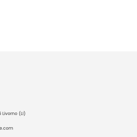
20,00 €
ivorno (LI)
te.com