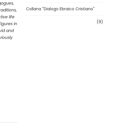
gogues,
Collana "Dialogo Ebraico Cristiano"
aditions,
ive life
(9)
igures in
vid and
viously