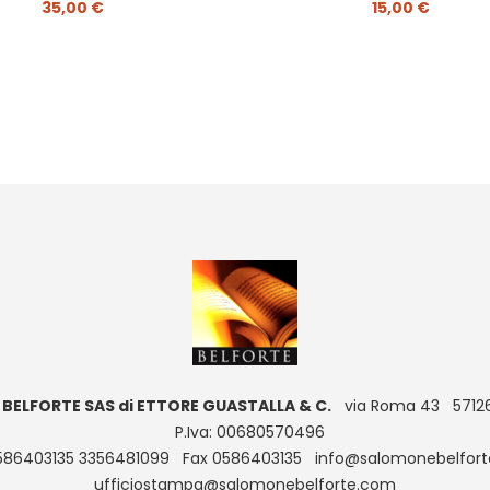
35,00 €
15,00 €
BELFORTE SAS di ETTORE GUASTALLA & C.
via Roma 43 57126 L
P.Iva: 00680570496
0586403135 3356481099 Fax 0586403135 info@salomonebelfor
ufficiostampa@salomonebelforte.com