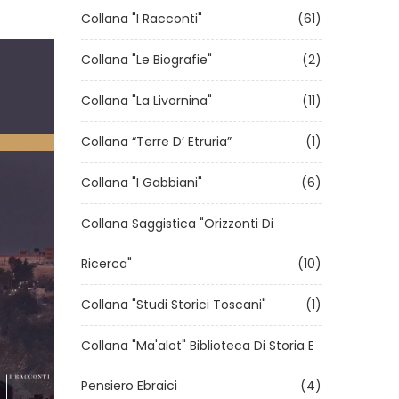
Collana "I Racconti"
(61)
COLLANA "I RACCONTI"
COLLANA
Collana "Le Biografie"
(2)
Collana "La Livornina"
(11)
Collana “Terre D’ Etruria”
(1)
Collana "I Gabbiani"
(6)
Collana Saggistica "Orizzonti Di
Ricerca"
(10)
Collana "Studi Storici Toscani"
(1)
Collana "Ma'alot" Biblioteca Di Storia E
Pensiero Ebraici
(4)