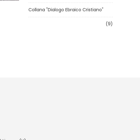
LA FELICITÀ SI SVEGLIAVA CON ME OGNI MATTINA
Collana "Dialogo Ebraico Cristiano"
15,00 €
(9)