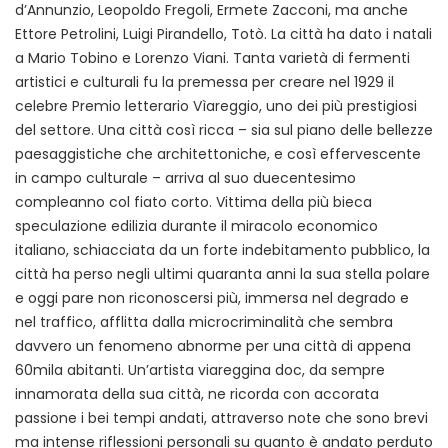
d’Annunzio, Leopoldo Fregoli, Ermete Zacconi, ma anche
Ettore Petrolini, Luigi Pirandello, Totò. La città ha dato i natali
a Mario Tobino e Lorenzo Viani. Tanta varietà di fermenti
artistici e culturali fu la premessa per creare nel 1929 il
celebre Premio letterario Vìareggio, uno dei più prestigiosi
del settore. Una città così ricca – sia sul piano delle bellezze
paesaggistiche che architettoniche, e così effervescente
in campo culturale – arriva al suo duecentesimo
compleanno col fiato corto. Vittima della più bieca
speculazione edilizia durante il miracolo economico
italiano, schiacciata da un forte indebitamento pubblico, la
città ha perso negli ultimi quaranta anni la sua stella polare
e oggi pare non riconoscersi più, immersa nel degrado e
nel traffico, afflitta dalla microcriminalità che sembra
davvero un fenomeno abnorme per una città di appena
60mila abitanti. Un’artista viareggina doc, da sempre
innamorata della sua città, ne ricorda con accorata
passione i bei tempi andati, attraverso note che sono brevi
ma intense riflessioni personali su quanto è andato perduto