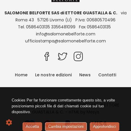
SALOMONE BELFORTE SAS di ETTORE GUASTALLA & C.
via
Roma 43 57126 Livorno (LI) P.Iva: 00680570496
Tel. 0586403135 3356481099 Fax 0586403135
info@salomonebelforte.com
ufficiostampa@salomonebelforte.com
Home
Le nostre edizioni
News
Contatti
Copyright
2019 SALOMONE BELFORTE SAS di ETTORE
GUASTALLA & C. - HTML by
Mesys